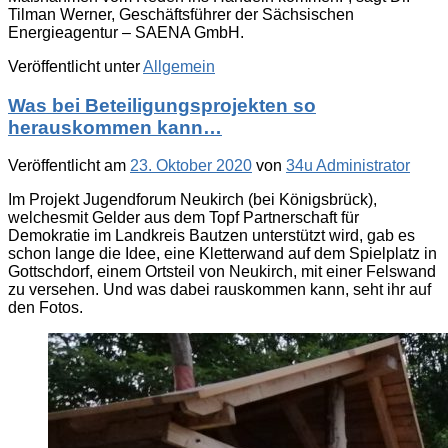
Tilman Werner, Geschäftsführer der Sächsischen
Energieagentur – SAENA GmbH.
Veröffentlicht unter
Allgemein
Was bei Beteiligungsprojekten so
herauskommen kann…
Veröffentlicht am
23. Oktober 2020
von
34u Administrator
Im Projekt Jugendforum Neukirch (bei Königsbrück),
welchesmit Gelder aus dem Topf Partnerschaft für
Demokratie im Landkreis Bautzen unterstützt wird, gab es
schon lange die Idee, eine Kletterwand auf dem Spielplatz in
Gottschdorf, einem Ortsteil von Neukirch, mit einer Felswand
zu versehen. Und was dabei rauskommen kann, seht ihr auf
den Fotos.