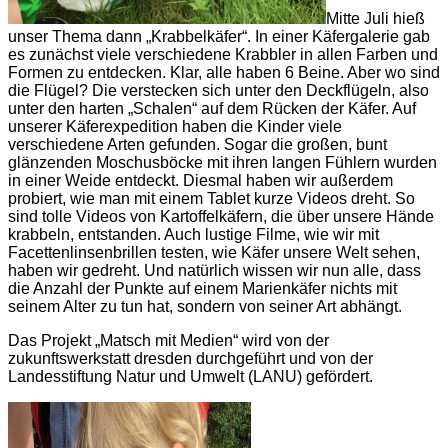
Mitte Juli hieß
unser Thema dann „Krabbelkäfer“. In einer Käfergalerie gab
es zunächst viele verschiedene Krabbler in allen Farben und
Formen zu entdecken. Klar, alle haben 6 Beine. Aber wo sind
die Flügel? Die verstecken sich unter den Deckflügeln, also
unter den harten „Schalen“ auf dem Rücken der Käfer. Auf
unserer Käferexpedition haben die Kinder viele
verschiedene Arten gefunden. Sogar die großen, bunt
glänzenden Moschusböcke mit ihren langen Fühlern wurden
in einer Weide entdeckt. Diesmal haben wir außerdem
probiert, wie man mit einem Tablet kurze Videos dreht. So
sind tolle Videos von Kartoffelkäfern, die über unsere Hände
krabbeln, entstanden. Auch lustige Filme, wie wir mit
Facettenlinsenbrillen testen, wie Käfer unsere Welt sehen,
haben wir gedreht. Und natürlich wissen wir nun alle, dass
die Anzahl der Punkte auf einem Marienkäfer nichts mit
seinem Alter zu tun hat, sondern von seiner Art abhängt.
Das Projekt „Matsch mit Medien“ wird von der
zukunftswerkstatt dresden durchgeführt und von der
Landesstiftung Natur und Umwelt (LANU) gefördert.