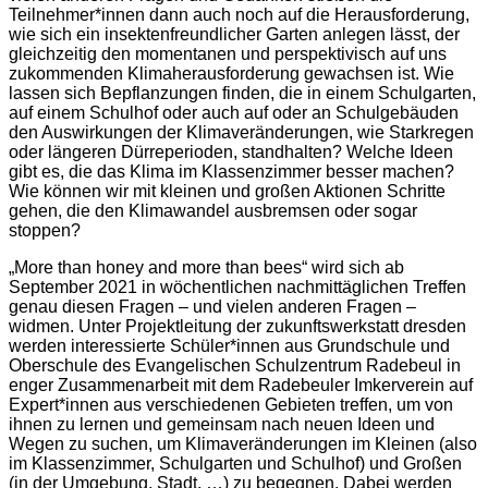
Teilnehmer*innen dann auch noch auf die Herausforderung,
wie sich ein insektenfreundlicher Garten anlegen lässt, der
gleichzeitig den momentanen und perspektivisch auf uns
zukommenden Klimaherausforderung gewachsen ist. Wie
lassen sich Bepflanzungen finden, die in einem Schulgarten,
auf einem Schulhof oder auch auf oder an Schulgebäuden
den Auswirkungen der Klimaveränderungen, wie Starkregen
oder längeren Dürreperioden, standhalten? Welche Ideen
gibt es, die das Klima im Klassenzimmer besser machen?
Wie können wir mit kleinen und großen Aktionen Schritte
gehen, die den Klimawandel ausbremsen oder sogar
stoppen?
„More than honey and more than bees“ wird sich ab
September 2021 in wöchentlichen nachmittäglichen Treffen
genau diesen Fragen – und vielen anderen Fragen –
widmen. Unter Projektleitung der zukunftswerkstatt dresden
werden interessierte Schüler*innen aus Grundschule und
Oberschule des Evangelischen Schulzentrum Radebeul in
enger Zusammenarbeit mit dem Radebeuler Imkerverein auf
Expert*innen aus verschiedenen Gebieten treffen, um von
ihnen zu lernen und gemeinsam nach neuen Ideen und
Wegen zu suchen, um Klimaveränderungen im Kleinen (also
im Klassenzimmer, Schulgarten und Schulhof) und Großen
(in der Umgebung, Stadt, …) zu begegnen. Dabei werden