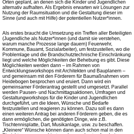
Orten geplant, an denen sich die Kinder und Jugendlichen
alternativ aufhalten. Als Ergebnis erwarten wir Lösungen zur
Nutzung der Raumsituation und die Gestaltung dieser im
Sinne (und auch mit Hilfe) der potentiellen Nutzer*innen.
Als erstes braucht die Umsetzung ein Treffen aller Beteiligten
(Jugendliche als Nutzer*innen (und damit sie verstehen,
warum manche Prozesse lange dauern) Feuerwehr,
Kommune, Bauamt, Sozialarbeiter), um festzustellen, wo die
Problemlage und die Brandschutztechnische Einschränkung
liegt und welche Möglichkeiten der Behebung es gibt. Diese
Möglichkeiten werden dann – im Rahmen von
Entwicklungsworkshops mit Architekten und Bauplanern –
und gemeinsam mit den Förderern für Baumaßnahmen vom
Heidebogen besprochen und eruiert. Dann wird ein
gemeinsamer Förderantrag gestellt und umgesetzt. Parallel
werden Pausen- und Nachmittagsaktionen, Umfragen und
Gestaltungworkshops für die Kinder und Jugendlichen
durchgeführt, um die Ideen, Wünsche und Bedarfe
festzustellen und reagieren zu können. Dazu soll es dann
einen weiteren Antrag bei anderen Förderern geben, die es
dann ermöglichen, die genötigten Dinge, wie z.B.
Tischtennisplatte, Dart, Musikanlage, usw. zu beschaffen.
„Kleinere“ Wünsche können dann auch schon mal in den