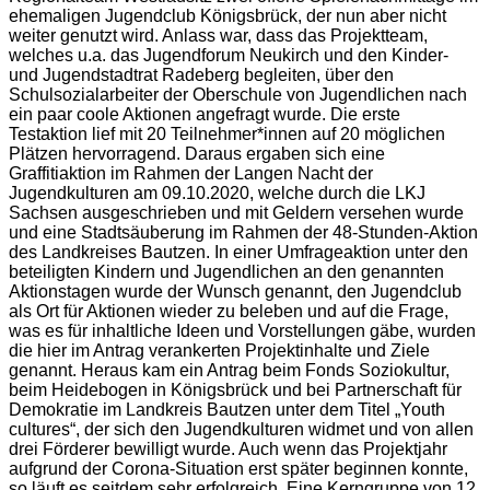
ehemaligen Jugendclub Königsbrück, der nun aber nicht
weiter genutzt wird. Anlass war, dass das Projektteam,
welches u.a. das Jugendforum Neukirch und den Kinder-
und Jugendstadtrat Radeberg begleiten, über den
Schulsozialarbeiter der Oberschule von Jugendlichen nach
ein paar coole Aktionen angefragt wurde. Die erste
Testaktion lief mit 20 Teilnehmer*innen auf 20 möglichen
Plätzen hervorragend. Daraus ergaben sich eine
Graffitiaktion im Rahmen der Langen Nacht der
Jugendkulturen am 09.10.2020, welche durch die LKJ
Sachsen ausgeschrieben und mit Geldern versehen wurde
und eine Stadtsäuberung im Rahmen der 48-Stunden-Aktion
des Landkreises Bautzen. In einer Umfrageaktion unter den
beteiligten Kindern und Jugendlichen an den genannten
Aktionstagen wurde der Wunsch genannt, den Jugendclub
als Ort für Aktionen wieder zu beleben und auf die Frage,
was es für inhaltliche Ideen und Vorstellungen gäbe, wurden
die hier im Antrag verankerten Projektinhalte und Ziele
genannt. Heraus kam ein Antrag beim Fonds Soziokultur,
beim Heidebogen in Königsbrück und bei Partnerschaft für
Demokratie im Landkreis Bautzen unter dem Titel „Youth
cultures“, der sich den Jugendkulturen widmet und von allen
drei Förderer bewilligt wurde. Auch wenn das Projektjahr
aufgrund der Corona-Situation erst später beginnen konnte,
so läuft es seitdem sehr erfolgreich. Eine Kerngruppe von 12