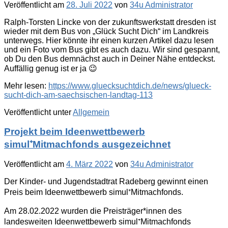
Veröffentlicht am
28. Juli 2022
von
34u Administrator
Ralph-Torsten Lincke von der zukunftswerkstatt dresden ist
wieder mit dem Bus von „Glück Sucht Dich“ im Landkreis
unterwegs. Hier könnte ihr einen kurzen Artikel dazu lesen
und ein Foto vom Bus gibt es auch dazu. Wir sind gespannt,
ob Du den Bus demnächst auch in Deiner Nähe entdeckst.
Auffällig genug ist er ja 😉
Mehr lesen:
https://www.gluecksuchtdich.de/news/glueck-
sucht-dich-am-saechsischen-landtag-113
Veröffentlicht unter
Allgemein
Projekt beim Ideenwettbewerb
simul⁺Mitmachfonds ausgezeichnet
Veröffentlicht am
4. März 2022
von
34u Administrator
Der Kinder- und Jugendstadtrat Radeberg gewinnt einen
Preis beim Ideenwettbewerb simul⁺Mitmachfonds.
Am 28.02.2022 wurden die Preisträger*innen des
landesweiten Ideenwettbewerb simul⁺Mitmachfonds